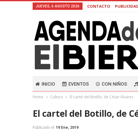
CONTACTO
PUBLICIDA
JUEVES, 6 AGOSTO 2026
INICIO
EVENTOS
CON NIÑOS
Home
Cultura
El cartel del Botillo, de César Álvarez
El cartel del Botillo, de 
Publicado el
19 Ene, 2019