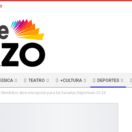
AD
ÚSICA
TEATRO
+CULTURA
DEPORTES
e Bembibre abre inscripción para las Escuelas Deportivas 23-24