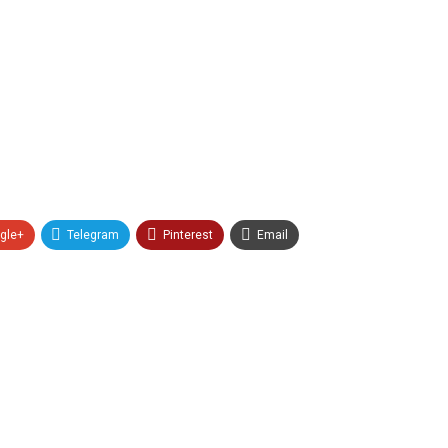
gle+
Telegram
Pinterest
Email