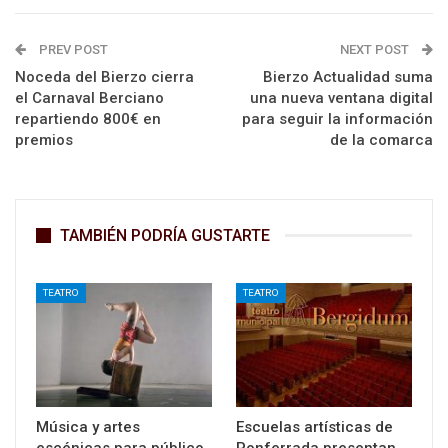
PREV POST
NEXT POST
Noceda del Bierzo cierra
Bierzo Actualidad suma
el Carnaval Berciano
una nueva ventana digital
repartiendo 800€ en
para seguir la información
premios
de la comarca
TAMBIÉN PODRÍA GUSTARTE
TEATRO
TEATRO
Música y artes
Escuelas artísticas de
escénicas para público
Ponferrada presentan