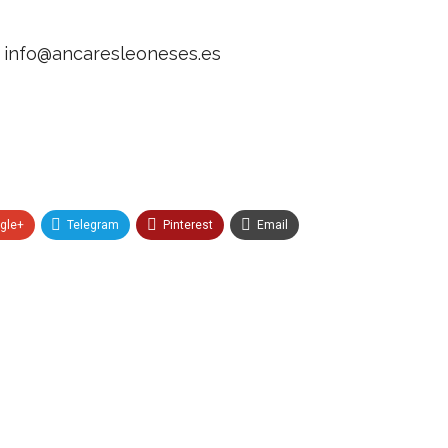
n
info@ancaresleoneses.es
gle+
Telegram
Pinterest
Email