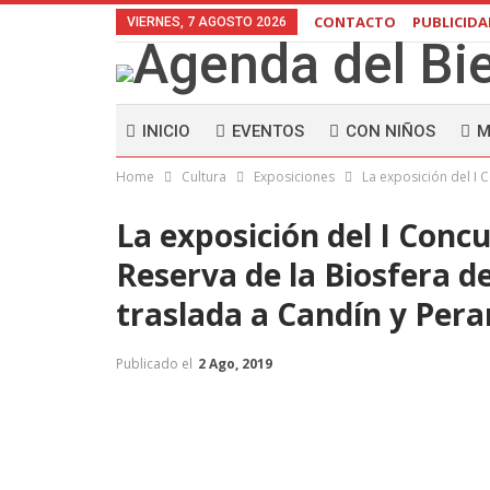
CONTACTO
PUBLICID
VIERNES, 7 AGOSTO 2026
INICIO
EVENTOS
CON NIÑOS
M
Home
Cultura
Exposiciones
La exposición del I 
La exposición del I Concu
Reserva de la Biosfera d
traslada a Candín y Per
Publicado el
2 Ago, 2019