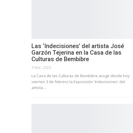
Las ‘Indecisiones’ del artista José
Garzón Tejerina en la Casa de las
Culturas de Bembibre
3 Mar, 2023
La Casa de las Culturas de Bembibre acoge desde hoy
viernes 3 de febrero la Exposición 'Indecisiones' del
artista…