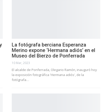
y
La fotógrafa berciana Esperanza
Merino expone ‘Hermana adiós’ en el
Museo del Bierzo de Ponferrada
10 Mar, 2023
El alcalde de Ponferrada, Olegario Ramón, inauguró hoy
la exposición fotográfica 'Hermana adiós', de la
fotógrafa…