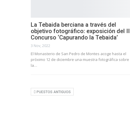
La Tebaida berciana a través del
objetivo fotográfico: exposición del II
Concurso ‘Capurando la Tebaida’
3 Nov, 2022
El Monasterio de San Pedro de Montes acoge hasta el
próximo 12 de diciembre una muestra fotográfica sobre
la…
PUESTOS ANTIGUOS