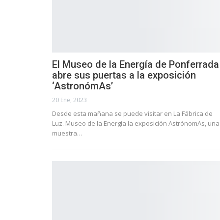
El Museo de la Energía de Ponferrada
abre sus puertas a la exposición
‘AstronómAs’
20 Ene, 2023
Desde esta mañana se puede visitar en La Fábrica de
Luz. Museo de la Energía la exposición AstrónomAs, una
muestra…