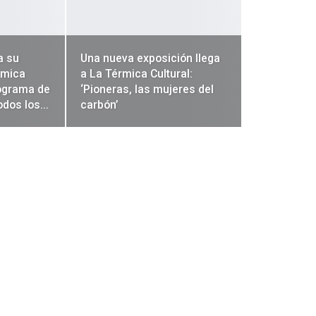
a su
Una nueva exposición llega
rmica
a La Térmica Cultural:
rograma de
‘Pioneras, las mujeres del
todos los…
carbón’