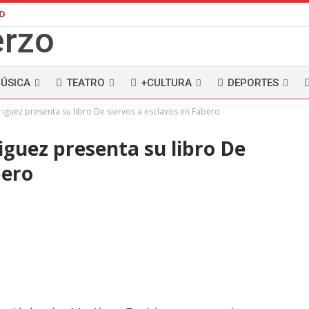
AD
ÚSICA
TEATRO
+CULTURA
DEPORTES
iguez presenta su libro De siervos a esclavos en Fabero
guez presenta su libro De
bero