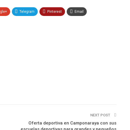
gle+
Telegram
Pinterest
Email
NEXT POST
Oferta deportiva en Camponaraya con sus
escuelas deportivas para grandes y pequeños