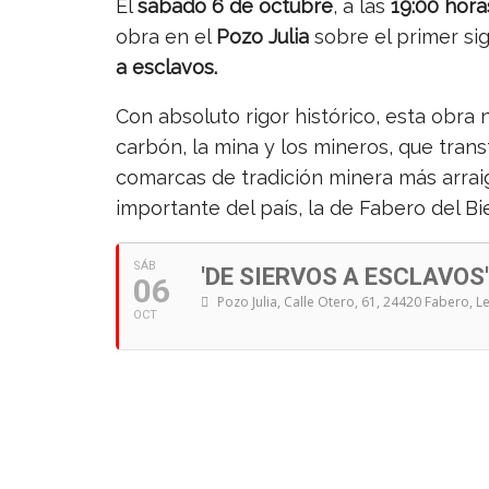
El
sábado 6 de octubre
, a las
19:00 hora
obra en el
Pozo Julia
sobre e
l primer si
a esclavos.
Con absoluto rigor histórico, esta obra 
carbón, la mina y los mineros, que trans
comarcas de tradición minera más arrai
importante del país, la de Fabero del Bi
SÁB
'DE SIERVOS A ESCLAVOS'
06
Pozo Julia
, Calle Otero, 61, 24420 Fabero, L
OCT