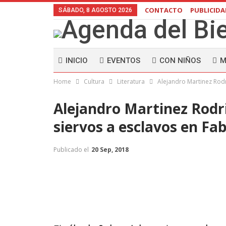
CONTACTO
PUBLICID
SÁBADO, 8 AGOSTO 2026
INICIO
EVENTOS
CON NIÑOS
M
Home
Cultura
Literatura
Alejandro Martinez Rodr
Alejandro Martinez Rodri
siervos a esclavos en Fa
Publicado el
20 Sep, 2018