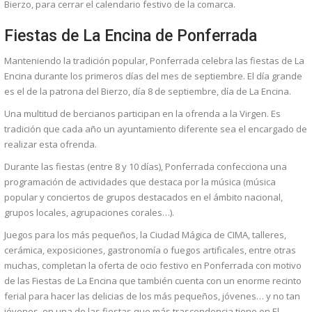
Bierzo, para cerrar el calendario festivo de la comarca.
Fiestas de La Encina de Ponferrada
Manteniendo la tradición popular, Ponferrada celebra las fiestas de La
Encina durante los primeros días del mes de septiembre. El día grande
es el de la patrona del Bierzo, día 8 de septiembre, día de La Encina.
Una multitud de bercianos participan en la ofrenda a la Virgen. Es
tradición que cada año un ayuntamiento diferente sea el encargado de
realizar esta ofrenda.
Durante las fiestas (entre 8 y 10 días), Ponferrada confecciona una
programación de actividades que destaca por la música (música
popular y conciertos de grupos destacados en el ámbito nacional,
grupos locales, agrupaciones corales…).
Juegos para los más pequeños, la Ciudad Mágica de CIMA, talleres,
cerámica, exposiciones, gastronomía o fuegos artificales, entre otras
muchas, completan la oferta de ocio festivo en Ponferrada con motivo
de las Fiestas de La Encina que también cuenta con un enorme recinto
ferial para hacer las delicias de los más pequeños, jóvenes… y no tan
jóvenes, en una de las fiestas que más trascendencia tiene en El