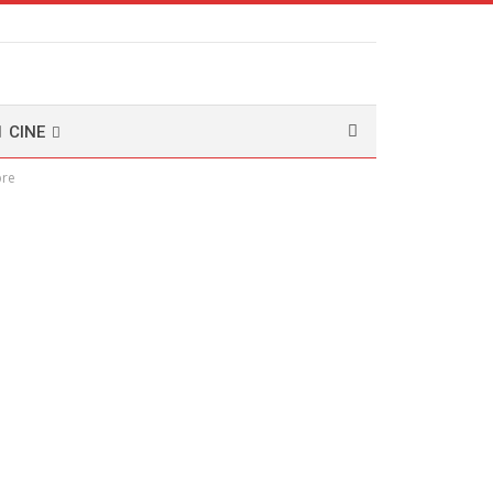
CINE
bre