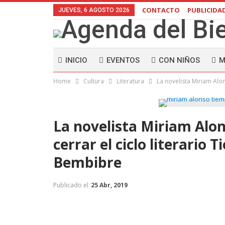
CONTACTO
PUBLICIDA
JUEVES, 6 AGOSTO 2026
INICIO
EVENTOS
CON NIÑOS
M
Home
Cultura
Literatura
La novelista Miriam Alo
La novelista Miriam Alon
cerrar el ciclo literario
Bembibre
Publicado el
25 Abr, 2019