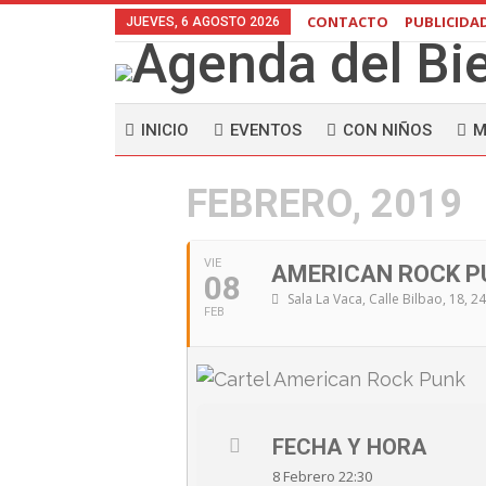
CONTACTO
PUBLICIDA
JUEVES, 6 AGOSTO 2026
INICIO
EVENTOS
CON NIÑOS
M
FEBRERO, 2019
VIE
AMERICAN ROCK P
08
Sala La Vaca
, Calle Bilbao, 18, 
FEB
FECHA Y HORA
8 Febrero 22:30