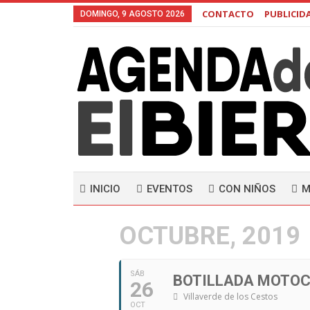
CONTACTO
PUBLICID
DOMINGO, 9 AGOSTO 2026
INICIO
EVENTOS
CON NIÑOS
M
OCTUBRE, 2019
SÁB
BOTILLADA MOTOC
26
Villaverde de los Cestos
OCT