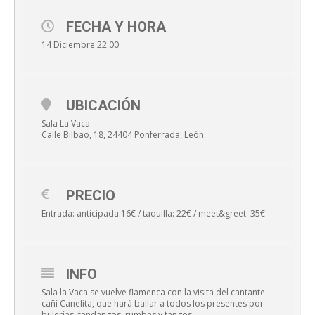
FECHA Y HORA
14 Diciembre 22:00
UBICACIÓN
Sala La Vaca
Calle Bilbao, 18, 24404 Ponferrada, León
PRECIO
Entrada: anticipada:16€ / taquilla: 22€ / meet&greet: 35€
INFO
Sala la Vaca se vuelve flamenca con la visita del cantante
cañí Canelita, que hará bailar a todos los presentes por
bulerías, fandangos, rumbas y tangos.