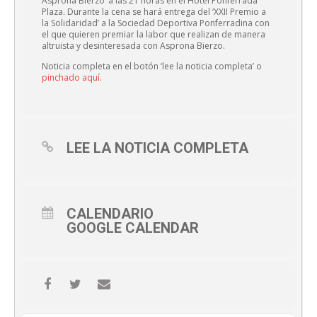
Asprona Bierzo’ a las 21 horas en el Hotel Ponferrada
Plaza. Durante la cena se hará entrega del ‘XXII Premio a
la Solidaridad’ a la Sociedad Deportiva Ponferradina con
el que quieren premiar la labor que realizan de manera
altruista y desinteresada con Asprona Bierzo.
Noticia completa en el botón ‘lee la noticia completa’ o
pinchado aquí
.
LEE LA NOTICIA COMPLETA
CALENDARIO
GOOGLE CALENDAR