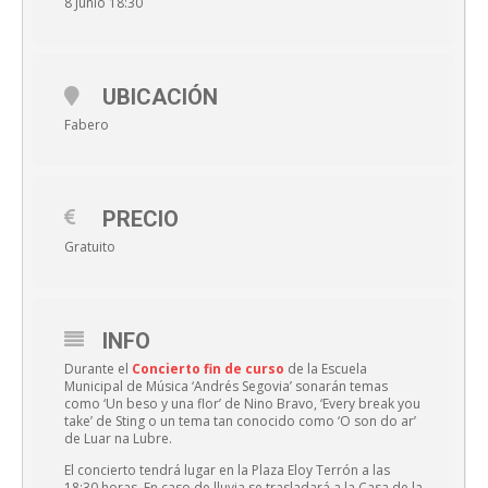
8 Junio 18:30
UBICACIÓN
Fabero
PRECIO
Gratuito
INFO
Durante el
Concierto fin de curso
de la Escuela
Municipal de Música ‘Andrés Segovia’ sonarán temas
como ‘Un beso y una flor’ de Nino Bravo, ‘Every break you
take’ de Sting o un tema tan conocido como ‘O son do ar’
de Luar na Lubre.
El concierto tendrá lugar en la Plaza Eloy Terrón a las
18:30 horas. En caso de lluvia se trasladará a la Casa de la