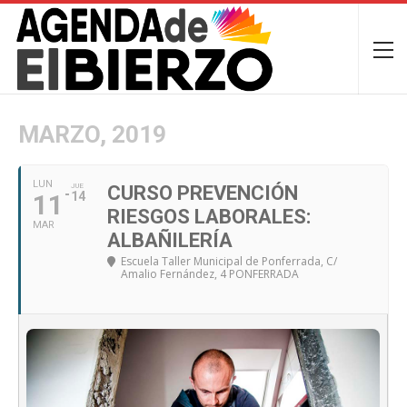
MARZO, 2019
LUN
JUE
CURSO PREVENCIÓN
11
14
RIESGOS LABORALES:
MAR
ALBAÑILERÍA
Escuela Taller Municipal de Ponferrada
, C/
Amalio Fernández, 4 PONFERRADA