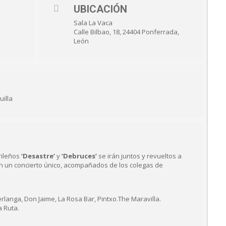
UBICACIÓN
Sala La Vaca
Calle Bilbao, 18, 24404 Ponferrada,
León
uilla
rileños
‘Desastre’
y
‘Debruces’
se irán juntos y revueltos a
n un concierto único, acompañados de los colegas de
rlanga, Don Jaime, La Rosa Bar, Pintxo.The Maravilla.
a Ruta.