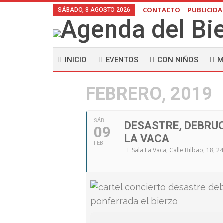
CONTACTO
PUBLICID
SÁBADO, 8 AGOSTO 2026
INICIO
EVENTOS
CON NIÑOS
M
FEBRERO, 2019
SÁB
DESASTRE, DEBRUC
09
LA VACA
FEB
Sala La Vaca
, Calle Bilbao, 18, 