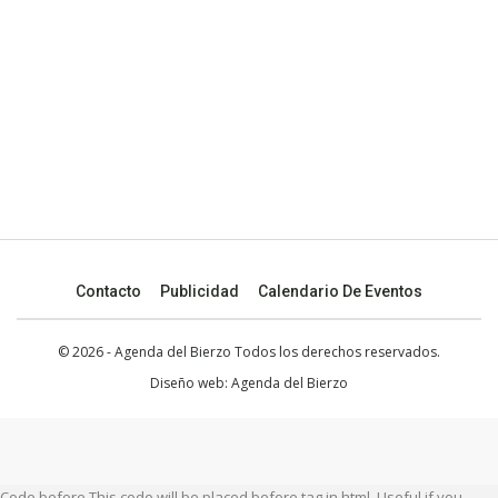
Contacto
Publicidad
Calendario De Eventos
© 2026 - Agenda del Bierzo Todos los derechos reservados.
Diseño web:
Agenda del Bierzo
Code before This code will be placed before tag in html. Useful if you