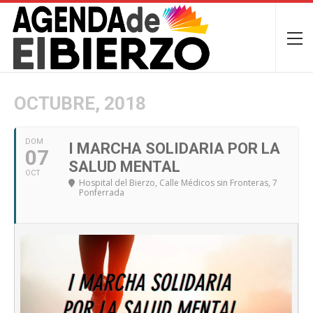
OCTUBRE, 2018
DOM
I MARCHA SOLIDARIA POR LA
07
SALUD MENTAL
OCT
Hospital del Bierzo
, Calle Médicos sin Fronteras, 7
Ponferrada