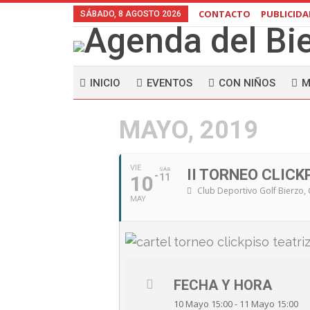
CONTACTO
PUBLICID
SÁBADO, 8 AGOSTO 2026
INICIO
EVENTOS
CON NIÑOS
M
MAYO, 2019
VIE
SÁB
II TORNEO CLICK
10
11
Club Deportivo Golf Bierzo
,
MAY
FECHA Y HORA
10 Mayo 15:00 - 11 Mayo 15:00