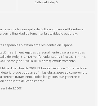
Calle del Reloj, 5
 través de la Concejalía de Cultura, convoca el III Certamen
’ con la finalidad de fomentar la actividad creadora y,
istas españoles o extranjeros residentes en España.
ntación, serán entregadas personalmente o serán enviadas
alle del Reloj, 5. 24401 Ponferrada (León). Tfno: 987 414 141,
14:00 horas y de 16:00 a 18:00 horas), exclusivamente.
el 14 de diciembre de 2018. El Ayuntamiento de Ponferrada no
e deterioro que puedan sufrir las obras, pero se compromete
u correcto tratamiento. Todos los gastos que generen el
rán por cuenta del concursante.
 será de 2.500€.