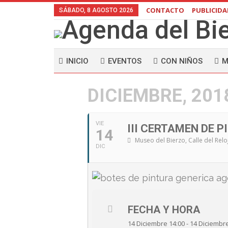
CONTACTO
PUBLICID
SÁBADO, 8 AGOSTO 2026
INICIO
EVENTOS
CON NIÑOS
M
DICIEMBRE, 201
VIE
III CERTAMEN DE P
14
Museo del Bierzo
, Calle del Relo
DIC
FECHA Y HORA
14 Diciembre 14:00 - 14 Diciembr