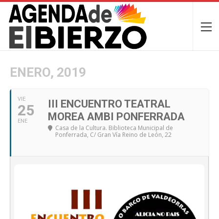
ENERO, 2019
VIE
III ENCUENTRO TEATRAL
25
MOREA AMBI PONFERRADA
ENE
Casa de la Cultura. Biblioteca Municipal de
Ponferrada
, C/ Gran Vía Reino de León, 22