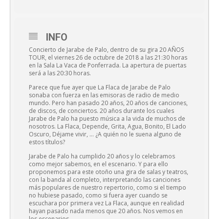
INFO
Concierto de Jarabe de Palo, dentro de su gira 20 AÑOS
TOUR, el viernes 26 de octubre de 2018 a las 21:30 horas
en la Sala La Vaca de Ponferrada. La apertura de puertas
será a las 20:30 horas.
Parece que fue ayer que La Flaca de Jarabe de Palo
sonaba con fuerza en las emisoras de radio de medio
mundo. Pero han pasado 20 años, 20 años de canciones,
de discos, de conciertos. 20 años durante los cuales
Jarabe de Palo ha puesto música a la vida de muchos de
nosotros. La Flaca, Depende, Grita, Agua, Bonito, El Lado
Oscuro, Déjame vivir, … ¿A quién no le suena alguno de
estos títulos?
Jarabe de Palo ha cumplido 20 años y lo celebramos
como mejor sabemos, en el escenario. Y para ello
proponemos para este otoño una gira de salas y teatros,
con la banda al completo, interpretando las canciones
más populares de nuestro repertorio, como si el tiempo
no hubiese pasado, como si fuera ayer cuando se
escuchara por primera vez La Flaca, aunque en realidad
hayan pasado nada menos que 20 años. Nos vemos en
los escenarios.