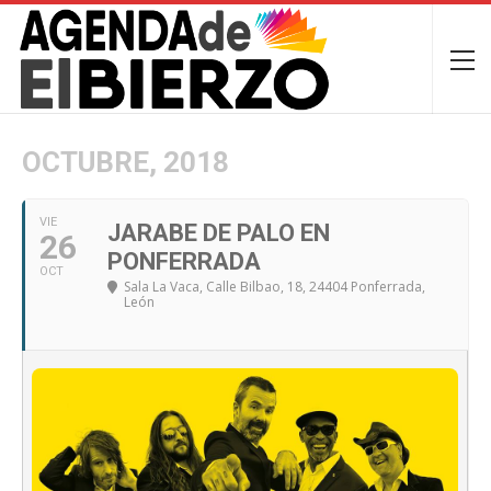
OCTUBRE, 2018
VIE
JARABE DE PALO EN
26
PONFERRADA
OCT
Sala La Vaca
, Calle Bilbao, 18, 24404 Ponferrada,
León