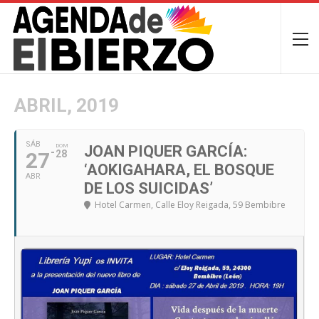
ABRIL, 2019
SÁB
DOM
JOAN PIQUER GARCÍA:
27
28
‘AOKIGAHARA, EL BOSQUE
ABR
DE LOS SUICIDAS’
Hotel Carmen
, Calle Eloy Reigada, 59 Bembibre