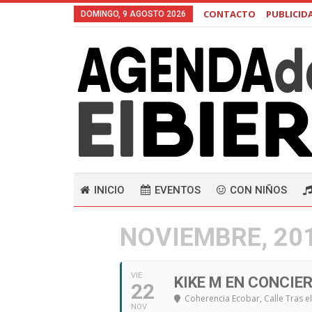
CONTACTO
PUBLICID
DOMINGO, 9 AGOSTO 2026
INICIO
EVENTOS
CON NIÑOS
NOVIEMBRE, 20
VIE
KIKE M EN CONCIE
22
Coherencia Ecobar
, Calle Tras 
NOV