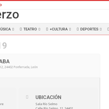
AD
ÚSICA
TEATRO
+CULTURA
DEPORTES
19
ÑABA
, 12, 24402 Ponferrada, León
UBICACIÓN
bre
Sala Río Selmo
Calle Río Selmo, 12, 24402