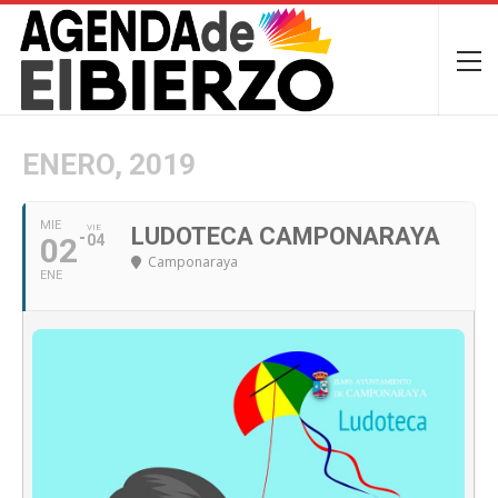
ENERO, 2019
MIE
VIE
LUDOTECA CAMPONARAYA
02
04
Camponaraya
ENE