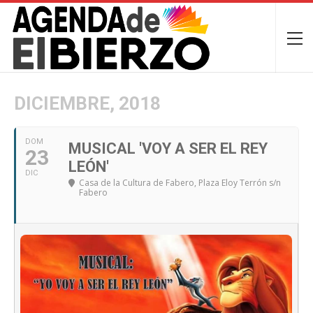
DICIEMBRE, 2018
DOM
MUSICAL 'VOY A SER EL REY
23
LEÓN'
DIC
Casa de la Cultura de Fabero
, Plaza Eloy Terrón s/n
Fabero