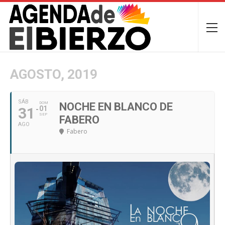
AGOSTO, 2019
SÁB
DOM
NOCHE EN BLANCO DE
31
01
SEP
FABERO
AGO
Fabero