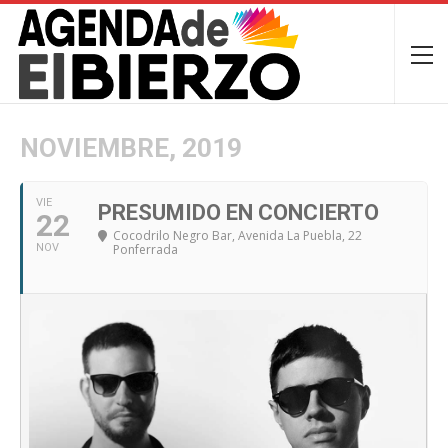
NOVIEMBRE, 2019
VIE
PRESUMIDO EN CONCIERTO
22
Cocodrilo Negro Bar
, Avenida La Puebla, 22
NOV
Ponferrada