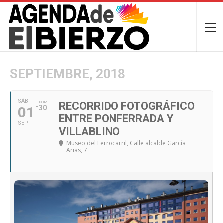
SEPTIEMBRE, 2018
SÁB
DOM
RECORRIDO FOTOGRÁFICO
01
30
ENTRE PONFERRADA Y
SEP
VILLABLINO
Museo del Ferrocarril
, Calle alcalde García
Arias, 7