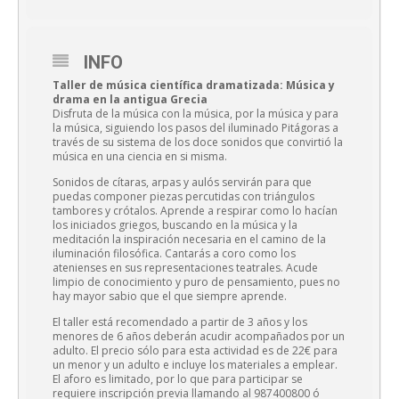
INFO
Taller de música científica dramatizada: Música y
drama en la antigua Grecia
Disfruta de la música con la música, por la música y para
la música, siguiendo los pasos del iluminado Pitágoras a
través de su sistema de los doce sonidos que convirtió la
música en una ciencia en si misma.
Sonidos de cítaras, arpas y aulós servirán para que
puedas componer piezas percutidas con triángulos
tambores y crótalos. Aprende a respirar como lo hacían
los iniciados griegos, buscando en la música y la
meditación la inspiración necesaria en el camino de la
iluminación filosófica. Cantarás a coro como los
atenienses en sus representaciones teatrales. Acude
limpio de conocimiento y puro de pensamiento, pues no
hay mayor sabio que el que siempre aprende.
El taller está recomendado a partir de 3 años y los
menores de 6 años deberán acudir acompañados por un
adulto. El precio sólo para esta actividad es de 22€ para
un menor y un adulto e incluye los materiales a emplear.
El aforo es limitado, por lo que para participar se
requiere inscripción previa llamando al 987400800 ó