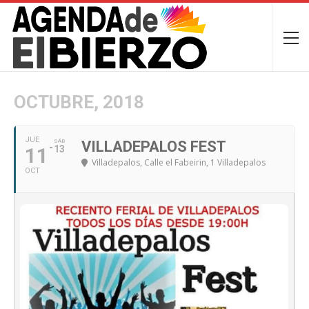
OCTUBRE, 2018
JUE
SÁB
VILLADEPALOS FEST
11
13
Villadepalos
, Calle el Fabeirin, 1 Villadepalos
OCT