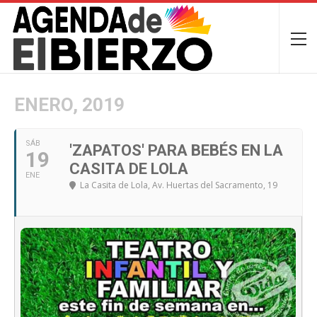
ENERO, 2019
SÁB
'ZAPATOS' PARA BEBÉS EN LA
19
CASITA DE LOLA
ENE
La Casita de Lola
, Av. Huertas del Sacramento, 19