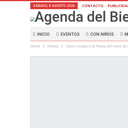
CONTACTO
PUBLICID
SÁBADO, 8 AGOSTO 2026
INICIO
EVENTOS
CON NIÑOS
M
Home
Fiestas
Otero recupera la ‘Fiesta del ramo de 