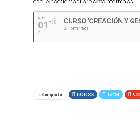
escueladetiempolibre.cimainforma.es
MIE
JUE
CURSO 'CREACIÓN Y GE
01
30
Ponferrada
ABR
Compartir
Facebook
Twitter
Goo