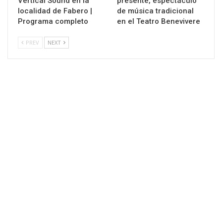
Vertical Sound en la
presente, espectáculo
localidad de Fabero |
de música tradicional
Programa completo
en el Teatro Benevivere
PREV
NEXT