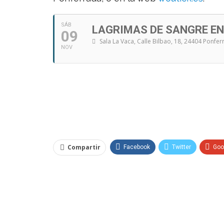
SÁB
LAGRIMAS DE SANGRE E
09
Sala La Vaca
, Calle Bilbao, 18, 24404 Ponfe
NOV
Compartir
Facebook
Twitter
Goo