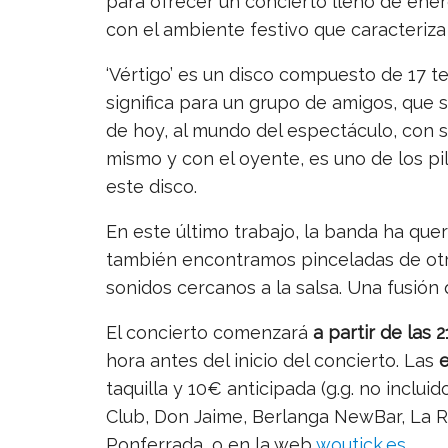
para ofrecer un concierto lleno de energ
con el ambiente festivo que caracteriza
‘Vértigo’ es un disco compuesto de 17 
significa para un grupo de amigos, que 
de hoy, al mundo del espectáculo, con s
mismo y con el oyente, es uno de los pi
este disco.
En este último trabajo, la banda ha que
también encontramos pinceladas de otro
sonidos cercanos a la salsa. Una fusión
El concierto comenzará
a partir de las 
hora antes del inicio del concierto. Las
taquilla y 10€ anticipada (g.g. no inclui
Club, Don Jaime, Berlanga NewBar, La Ro
Ponferrada, o en la web
woutick.es
.