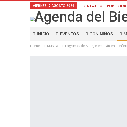
CONTACTO
PUBLICID
VIERNES, 7 AGOSTO 2026
INICIO
EVENTOS
CON NIÑOS
M
Home
Música
Lagrimas de Sangre estarán en Ponfer