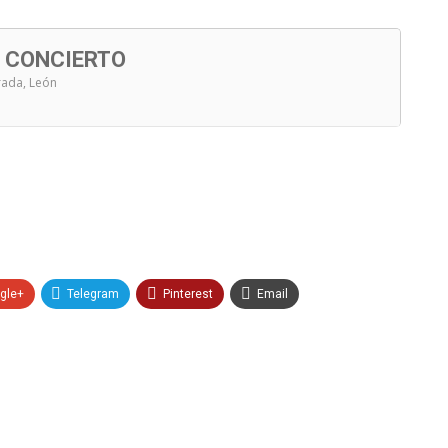
N CONCIERTO
rrada, León
gle+
Telegram
Pinterest
Email