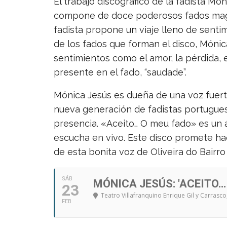
El trabajo discográfico de la fadista Móni
compone de doce poderosos fados magis
fadista propone un viaje lleno de sentim
de los fados que forman el disco, Mónic
sentimientos como el amor, la pérdida, 
presente en el fado, “saudade”.
Mónica Jesús es dueña de una voz fuerte
nueva generación de fadistas portugues
presencia. «Aceito… O meu fado» es un 
escucha en vivo. Este disco promete h
de esta bonita voz de Oliveira do Bairro
SÁB
MÓNICA JESÚS: 'ACEITO…
23
Teatro Villafranquino Enrique Gil y Carrasco
FEB