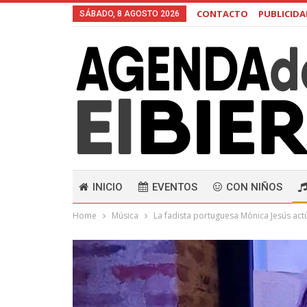
CONTACTO
PUBLICID
SÁBADO, 8 AGOSTO 2026
INICIO
EVENTOS
CON NIÑOS
Home
Música
La fadista portuguesa Mónica Jesús actú