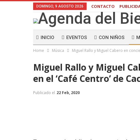
CONTACTO
PUBLICID
DOMINGO, 9 AGOSTO 2026
INICIO
EVENTOS
CON NIÑOS
M
Home
Música
Miguel Rallo y Miguel Cabero en conci
Miguel Rallo y Miguel Ca
en el ‘Café Centro’ de Ca
Publicado el
22 Feb, 2020