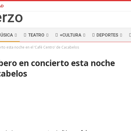
AD
ÚSICA
TEATRO
+CULTURA
DEPORTES
erto esta noche en el ‘Café Centro’ de Cacabelos
bero en concierto esta noche
cabelos