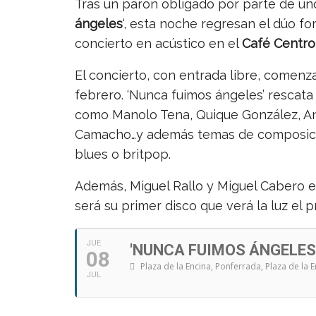
Tras un parón obligado por parte de u
ángeles
‘, esta noche regresan el dúo f
concierto en acústico en el
Café Centro
El concierto, con entrada libre, comenz
febrero. ‘Nunca fuimos ángeles’ r
escata
como Manolo Tena, Quique González, Ant
Camacho…y además temas de composició
blues o britpop.
Además, Miguel Rallo y Miguel Cabero e
será su primer disco que verá la luz el 
JUE
'NUNCA FUIMOS ÁNGELES
08
Plaza de la Encina, Ponferrada
, Plaza de la 
JUL