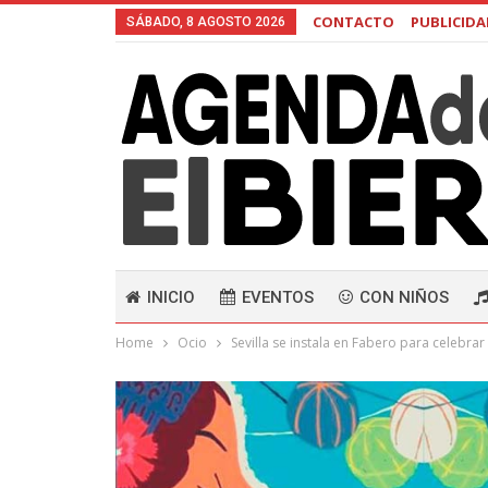
CONTACTO
PUBLICID
SÁBADO, 8 AGOSTO 2026
INICIO
EVENTOS
CON NIÑOS
Home
Ocio
Sevilla se instala en Fabero para celebrar