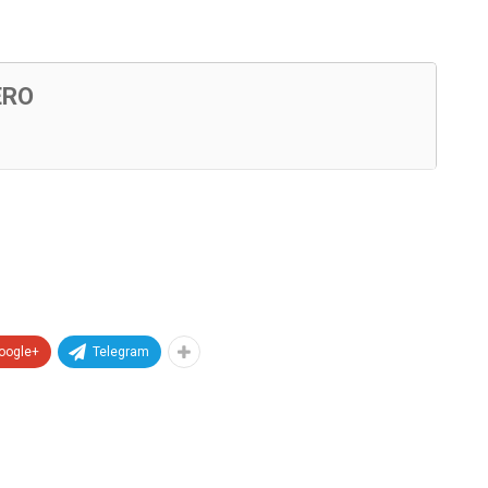
ERO
oogle+
Telegram