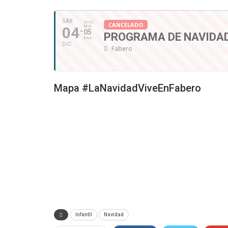
SÁB
2022
CANCELADO
04
MIE
05
PROGRAMA DE NAVIDAD
ENE
DIC
Fabero
Mapa #LaNavidadViveEnFabero
Infantil
Navidad