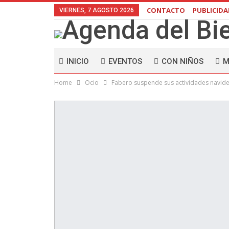
CONTACTO
PUBLICID
VIERNES, 7 AGOSTO 2026
INICIO
EVENTOS
CON NIÑOS
M
Home
Ocio
Fabero suspende sus actividades navide