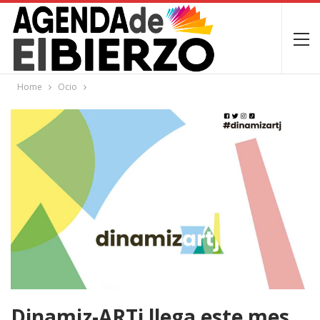
Home
Ocio
Dinamiz-ARTj llega este mes