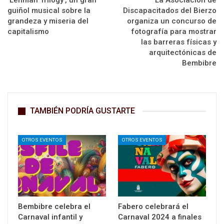
‘Lehman Trilogy’, un gran
La Asociación de
guiñol musical sobre la
Discapacitados del Bierzo
grandeza y miseria del
organiza un concurso de
capitalismo
fotografía para mostrar
las barreras físicas y
arquitectónicas de
Bembibre
TAMBIÉN PODRÍA GUSTARTE
OTROS EVENTOS
OTROS EVENTOS
Bembibre celebra el
Fabero celebrará el
Carnaval infantil y
Carnaval 2024 a finales