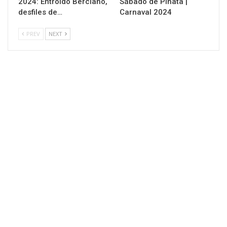
2024: Entroido Berciano,
Sábado de Piñata |
desfiles de…
Carnaval 2024
PREV
NEXT