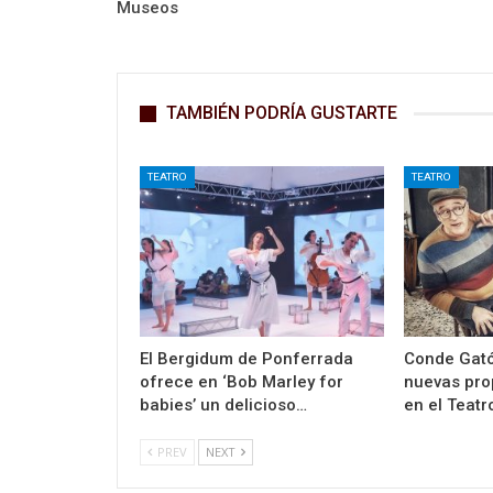
Museos
TAMBIÉN PODRÍA GUSTARTE
TEATRO
TEATRO
El Bergidum de Ponferrada
Conde Gató
ofrece en ‘Bob Marley for
nuevas pro
babies’ un delicioso…
en el Teat
PREV
NEXT