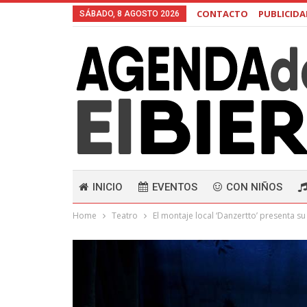
CONTACTO
PUBLICID
SÁBADO, 8 AGOSTO 2026
INICIO
EVENTOS
CON NIÑOS
Home
Teatro
El montaje local ‘Danzertto’ presenta 