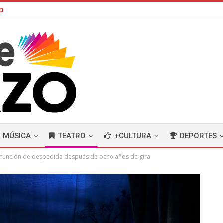
AD
MÚSICA
TEATRO
+CULTURA
DEPORTES
su función de despedida después de ocho años de gira