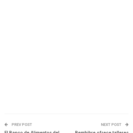
PREV POST
NEXT POST
El Banco de Alimentos del
Bembibre ofrece talleres