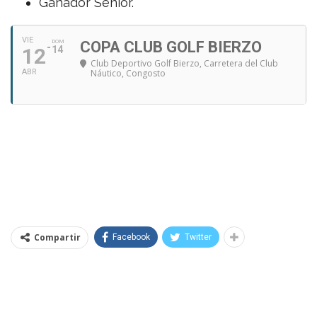
Ganador Senior.
VIE
DOM
COPA CLUB GOLF BIERZO
12
14
Club Deportivo Golf Bierzo
, Carretera del Club
ABR
Náutico, Congosto
Compartir
Facebook
Twitter