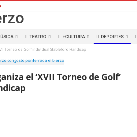
D
ÚSICA
TEATRO
+CULTURA
DEPORTES
XVII Torneo de Golf’ individual Stableford Handicap
ganiza el ‘XVII Torneo de Golf’
ndicap