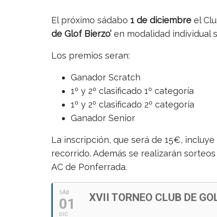
El próximo sádabo
1 de diciembre
el Clu
de Glof Bierzo’
en modalidad individual 
Los premios seran:
Ganador Scratch
1º y 2º clasificado 1º categoría
1º y 2º clasificado 2º categoría
Ganador Senior
La inscripción, que será de 15€, incluye
recorrido. Además se realizarán sorteos 
AC de Ponferrada.
SÁB
XVII TORNEO CLUB DE GO
01
DIC