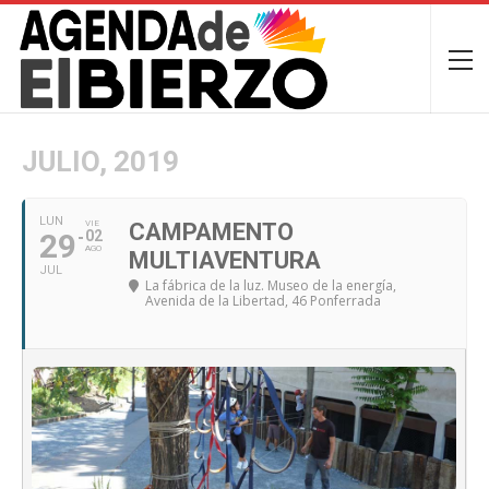
JULIO, 2019
LUN
VIE
CAMPAMENTO
29
02
AGO
MULTIAVENTURA
JUL
La fábrica de la luz. Museo de la energía
,
Avenida de la Libertad, 46 Ponferrada