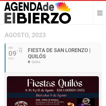
AGOSTO, 2023
MIE
SÁB
FIESTA DE SAN LORENZO |
09
12
QUILÓS
AGO
Quilós