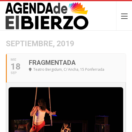
SEPTIEMBRE, 2019
MIE
FRAGMENTADA
18
Teatro Bergidum
, C/ Ancha, 15 Ponferrada
SEP