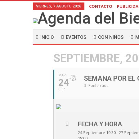
CONTACTO
PUBLICID
VIERNES, 7 AGOSTO 2026
INICIO
EVENTOS
CON NIÑOS
M
SEPTIEMBRE, 2
MAR
VIE
SEMANA POR EL 
24
27
Ponferrada
SEP
FECHA Y HORA
24 Septiembre 19:30 - 27 Septie
19:00