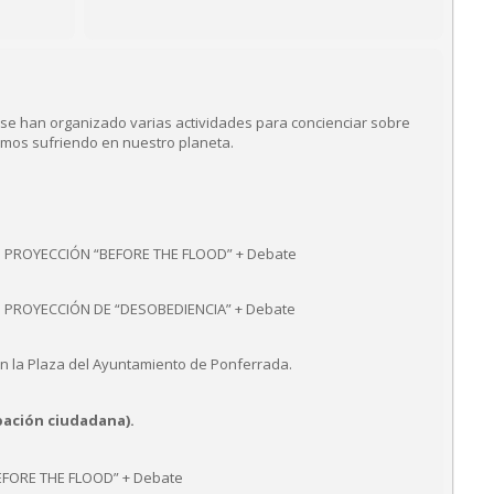
ma’ se han organizado varias actividades para concienciar sobre
tamos sufriendo en nuestro planeta.
ra: PROYECCIÓN “BEFORE THE FLOOD” + Debate
ra: PROYECCIÓN DE “DESOBEDIENCIA” + Debate
en la Plaza del Ayuntamiento de Ponferrada.
pación ciudadana).
EFORE THE FLOOD” + Debate